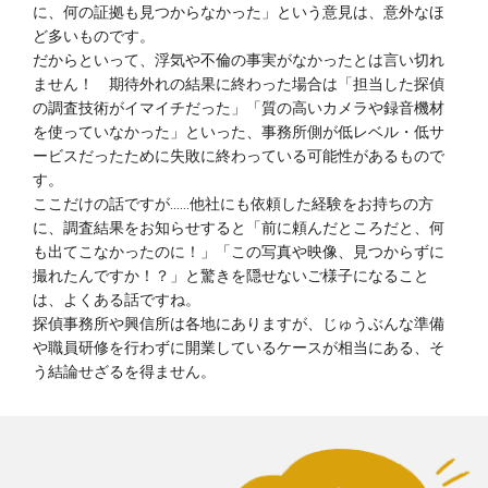
に、何の証拠も見つからなかった」という意見は、意外なほ
ど多いものです。
だからといって、浮気や不倫の事実がなかったとは言い切れ
ません！ 期待外れの結果に終わった場合は「担当した探偵
の調査技術がイマイチだった」「質の高いカメラや録音機材
を使っていなかった」といった、事務所側が低レベル・低サ
ービスだったために失敗に終わっている可能性があるもので
す。
ここだけの話ですが……他社にも依頼した経験をお持ちの方
に、調査結果をお知らせすると「前に頼んだところだと、何
も出てこなかったのに！」「この写真や映像、見つからずに
撮れたんですか！？」と驚きを隠せないご様子になること
は、よくある話ですね。
探偵事務所や興信所は各地にありますが、じゅうぶんな準備
や職員研修を行わずに開業しているケースが相当にある、そ
う結論せざるを得ません。