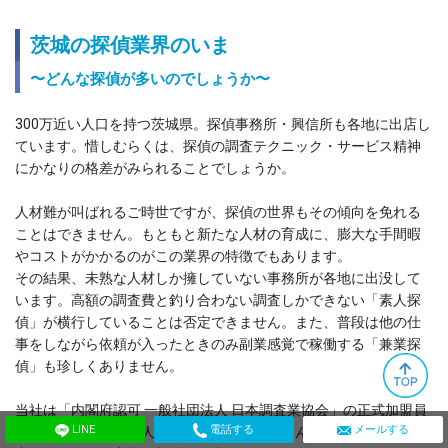
茨城の探偵業界のいま
〜どんな探偵が多いのでしょうか〜
300万近い人口を持つ茨城県。探偵事務所・興信所も各地に出店し
ています。惜しむらくは、探偵の調査テクニック・サービス精神
にかなりの格差がみられることでしょうか。
人材難が叫ばれるご時世ですが、探偵の世界もその傾向を免れる
ことはできません。もともと新たな人材の育成に、膨大な手間暇
やコストがかかるのがこの業界の特徴でもあります。
その結果、未熟な人材しか擁していない事務所が各地に出没して
います。高額の調査費と釣り合わない調査しかできない「素人探
偵」が横行していることは否定できません。また、普段は他の仕
事をしながら依頼が入ったときのみ副業感覚で稼働する「兼業探
偵」も珍しくありません。
当社は「内閣府認可 一般社団法人 日本調査業協会」の正式加盟員
LINE
電話する
メールする
です。副業探偵や素人探偵は抱えておりません。また、ご依頼内