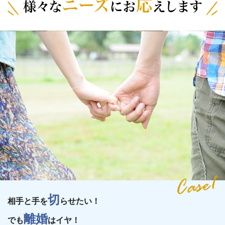
切
相手と手を
らせたい！
離婚
でも
はイヤ！