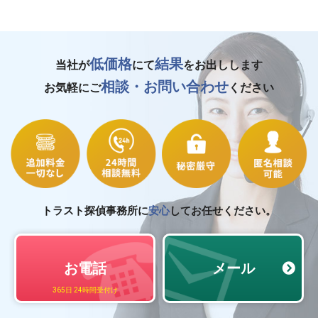
低価格
結果
当社が
にて
をお出しします
相談・お問い合わせ
お気軽にご
ください
トラスト探偵事務所に
安心
してお任せください。
お電話
メール
365日 24時間受付け