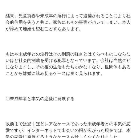
結果、児童買春や未成年の淫行によって逮捕されることにより社
会的信用を失うと共に、家族にもその事実がバレてしまい、本人
が諦めて離婚を望むことすらあります。
もはや未成年との淫行はその刑罰の軽さとはくらべものにならな
いほど社会的制裁を受ける犯罪となっています。会社は当然クビ
になりますし、その後の生活もたちゆかなくなり、世間体もある
ことから離婚に踏み切るケースは良く見られます。
〇未成年者と本気の恋愛に発展する
以前までは驚くほどレアなケースであった未成年者との本気の恋
愛ですが、インターネットで出会いの幅が広がった現在では、本
気の恋愛に発展するようなケースも珍しくなくなりました。