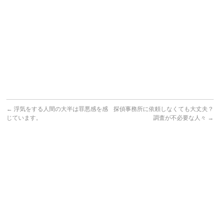
←
浮気をする人間の大半は罪悪感を感
探偵事務所に依頼しなくても大丈夫？
じています。
調査が不必要な人々
→