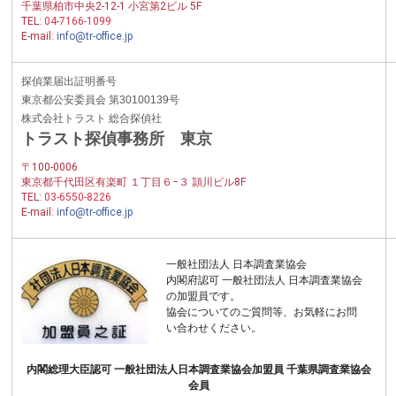
千葉県柏市中央2-12-1 小宮第2ビル 5F
TEL:
04-7166-1099
E-mail:
info@tr-office.jp
探偵業届出証明番号
東京都公安委員会 第30100139号
株式会社トラスト 総合探偵社
トラスト探偵事務所 東京
〒100-0006
東京都千代田区有楽町 １丁目６−３ 頴川ビル8F
TEL:
03-6550-8226
E-mail:
info@tr-office.jp
一般社団法人 日本調査業協会
内閣府認可 一般社団法人 日本調査業協会
の加盟員です。
協会についてのご質問等、お気軽にお問
い合わせください。
内閣総理大臣認可 一般社団法人日本調査業協会加盟員 千葉県調査業協会
会員