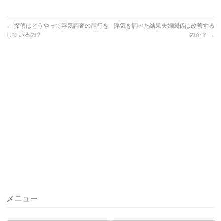
←
探偵はどうやって浮気調査の尾行を
浮気を調べた結果夫婦関係は改善する
しているの？
のか？
→
メニュー