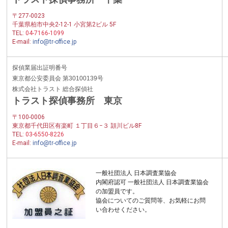
〒277-0023
千葉県柏市中央2-12-1 小宮第2ビル 5F
TEL:
04-7166-1099
E-mail:
info@tr-office.jp
探偵業届出証明番号
東京都公安委員会 第30100139号
株式会社トラスト 総合探偵社
トラスト探偵事務所 東京
〒100-0006
東京都千代田区有楽町 １丁目６−３ 頴川ビル8F
TEL:
03-6550-8226
E-mail:
info@tr-office.jp
一般社団法人 日本調査業協会
内閣府認可 一般社団法人 日本調査業協会
の加盟員です。
協会についてのご質問等、お気軽にお問
い合わせください。