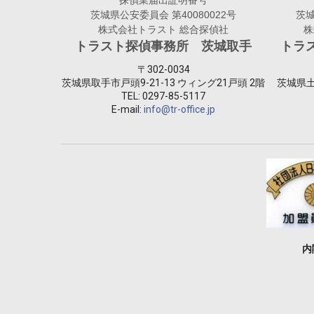
探偵業届出証明番号
茨城県公安委員会 第40080022号
茨城
株式会社トラスト 総合探偵社
株
トラスト探偵事務所 茨城取手
トラ
〒302-0034
茨城県取手市戸頭9-21-13 ウィング21戸頭 2階
茨城県土
TEL:
0297-85-5117
E-mail:
info@tr-office.jp
内