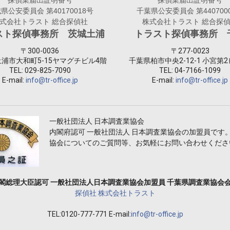
探偵業届出証明番号
探偵業届出証明番号
県公安委員会 第40170018号
千葉県公安委員会 第440700
式会社トラスト 総合探偵社
株式会社トラスト 総合探
スト探偵事務所 茨城土浦
トラスト探偵事務所 
〒300-0036
〒277-0023
浦市大和町5-15ヤマグチビル4階
千葉県柏市中央2-12-1 小宮第2
TEL:
029-825-7090
TEL:
04-7166-1099
E-mail:
info@tr-office.jp
E-mail:
info@tr-office.jp
一般社団法人 日本調査業協会
内閣府認可 一般社団法人 日本調査業協会の加盟員です
協会についてのご質問等、お気軽にお問い合わせくださ
閣総理大臣認可 一般社団法人日本調査業協会加盟員 千葉県調査業協会
探偵社 株式会社トラスト
TEL:
0120-777-771
E-mail:
info@tr-office.jp