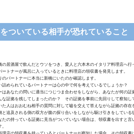
ソをついている相手が恐れていること
橋の居酒屋で飲んだとウソをつき、愛人と六本木のイタリア料理店へ行
パートナーが風呂に入っているときに料理店の領収書を発見します。
りのパートナーに本当に新橋にいたのか確認します。
い詰められているパートナーは心の中で何を考えているでしょうか？
ーはあなたの問いに適当につじつま合わせをしながら、あなたが何の証
んな証拠を残してしまったのか？ その証拠を事前に先回りして察知し
いた人はおおむね相手の質問に対して嘘を交えて答えながら証拠の存在
側と追及される側の双方が腹の探り合いをしながら駆け引きをしている
なたの持っている証拠に見当がついていない場合は、領収書を出すと言
す。
料理店の領収書を持っているとパートナーが察知した場合、その領収書