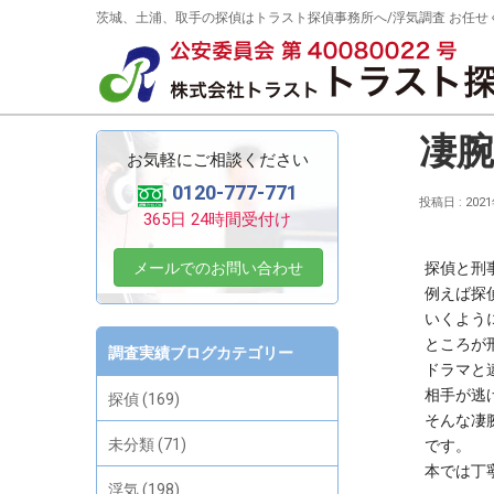
茨城、土浦、取手の探偵はトラスト探偵事務所へ/浮気調査 お任せ
トラスト探偵事務所 調査実績ブロ
HOME
»
トラスト探偵事務所 調査実績ブログ
»
浮気
»
凄腕刑事が伝授する浮
凄
お気軽にご相談ください
0120-777-771
投稿日 : 202
365日 24時間受付け
メールでのお問い合わせ
探偵と刑
例えば探
いくよう
ところが
調査実績ブログカテゴリー
ドラマと
相手が逃
探偵 (169)
そんな凄
未分類 (71)
です。
本では丁
浮気 (198)