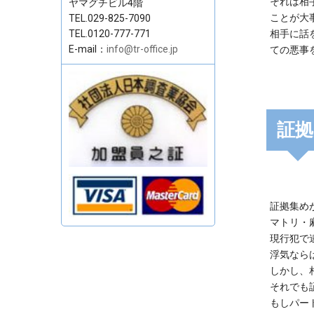
それは相
ヤマグチビル4階
ことが大
TEL.029-825-7090
TEL.0120-777-771
相手に話
E-mail：
info@tr-office.jp
ての悪事
証拠
証拠集め
マトリ・
現行犯で
浮気なら
しかし、
それでも
もしパー