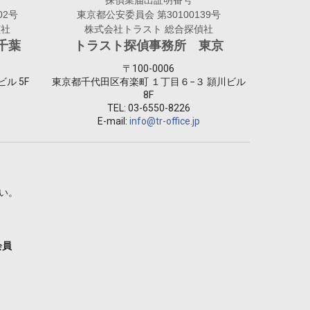
探偵業届出証明番号
02号
東京都公安委員会 第30100139号
偵社
株式会社トラスト 総合探偵社
千葉
トラスト探偵事務所 東京
〒100-0006
ビル 5F
東京都千代田区有楽町 １丁目６−３ 頴川ビル
8F
TEL:
03-6550-8226
E-mail:
info@tr-office.jp
。
い。
会員