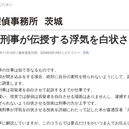
ください
グ
気を白状させる方法
腕刑事が伝授する浮気を白状さ
1年11月16日
最終更新日時 : 2024年8月29日
カテゴリー :
浮気
事の仕事は似て非なるものです。
偵が聞き込みをする場合、絶対に自分の素性を悟られないようにして、
に調査します。
刑事は容疑者を自白させて起訴するまでが仕事です。
違い、現実では探偵は容疑者を自白させる場面はありませんし、逮捕す
げられないよう白状させる技術は刑事の方が上手です。
腕刑事が浮気を白状させる技術を詳細にわたって記した本が森透匡著「
寧に解説していますが、このコラムでは要点だけをかいつまんでお伝え