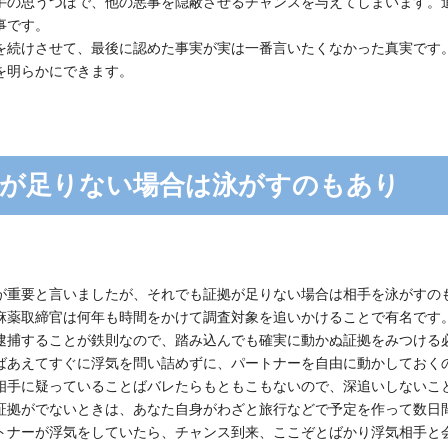
手の思うつぼで、他の悪事を隠蔽させるチャンスを与えてしまいます。
事です。
を続けさせて、最後に認めた事実が実は一番言いたくなかった真実です
を明らかにできます。
が足りない場合は泳がすのもあり
が重要と言いましたが、それでも証拠が足りない場合は相手を泳がすの
麻薬取締官は何年も時間をかけて調査対象を追いかけることで有名です
逮捕することが鉄則なので、踏み込んでも確実に動かぬ証拠をみつける
ばあえてすぐに浮気を問い詰めずに、パートナーを自由に動かしておく
相手に疑っていることばバレたらもともこもないので、深追いしないこ
証拠がでないときは、あなた自身がわざと旅行などで予定を作って数日
トナーが浮気をしていたら、チャンス到来、ここぞとばかり浮気相手と