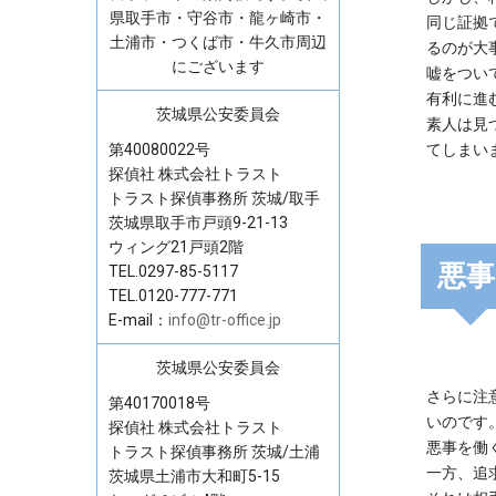
県取手市・守谷市・龍ヶ崎市・
同じ証拠
土浦市・つくば市・牛久市周辺
るのが大
にございます
嘘をつい
有利に進
茨城県公安委員会
素人は見
第40080022号
てしまい
探偵社 株式会社トラスト
トラスト探偵事務所 茨城/取手
茨城県取手市戸頭9-21-13
ウィング21戸頭2階
悪事
TEL.0297-85-5117
TEL.0120-777-771
E-mail：
info@tr-office.jp
茨城県公安委員会
さらに注
第40170018号
いのです
探偵社 株式会社トラスト
悪事を働
トラスト探偵事務所 茨城/土浦
一方、追
茨城県土浦市大和町5-15