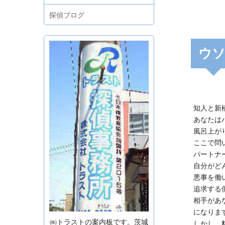
探偵ブログ
ウ
知人と新
あなたは
風呂上が
ここで問
パートナ
自分がど
悪事を働
追求する
相手があ
になりま
㈱トラストの案内板です。茨城
しかし、