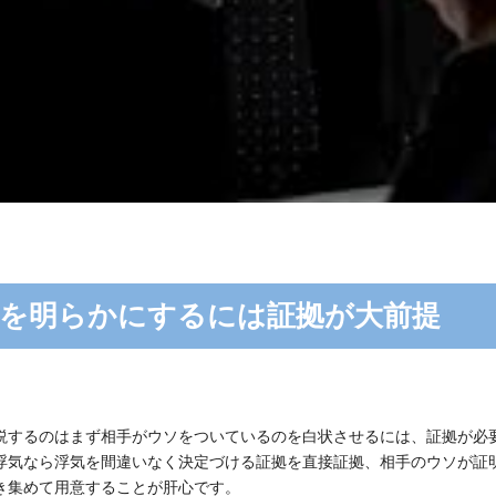
を明らかにするには証拠が大前提
説するのはまず相手がウソをついているのを白状させるには、証拠が必
浮気なら浮気を間違いなく決定づける証拠を直接証拠、相手のウソが証
き集めて用意することが肝心です。