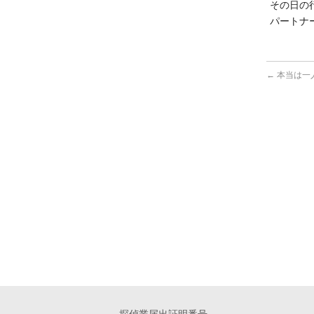
その日の
パートナ
←
本当は一