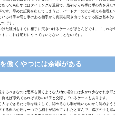
であっても出すにはタイミングが重要で、最初から相手に手の内を見せ
事です。早めに証拠を出してしまうと、パートナーの方が考えを整理し
ている相手や隠し事のある相手から真実を聞き出そうとする際は基本的
むのです。
つけた証拠をすぐに相手に突きつけるケースがほとんどです。「これは何
ます。これは絶対にやってはいけないことなのです。
を働くやつには余罪がある
意するべきなのは悪事を働くような人物の場合には多かれ少なかれ余罪
。例えば浮気であれば複数の相手と交際しているケースもあります。
く人はできるだけ罪を軽くして、認めるなら罪が軽いものから認めよう
求する側の心理は一つでも相手が認めてくれたと喜んで、追求の手を緩