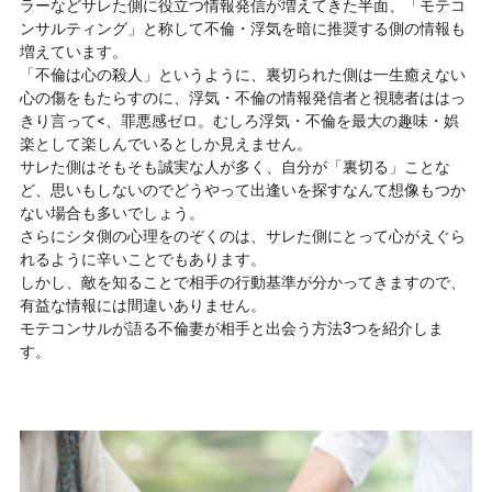
ラーなどサレた側に役立つ情報発信が増えてきた半面、「モテコ
ンサルティング」と称して不倫・浮気を暗に推奨する側の情報も
増えています。
「不倫は心の殺人」というように、裏切られた側は一生癒えない
心の傷をもたらすのに、浮気・不倫の情報発信者と視聴者ははっ
きり言って<、罪悪感ゼロ。むしろ浮気・不倫を最大の趣味・娯
楽として楽しんでいるとしか見えません。
サレた側はそもそも誠実な人が多く、自分が「裏切る」ことな
ど、思いもしないのでどうやって出逢いを探すなんて想像もつか
ない場合も多いでしょう。
さらにシタ側の心理をのぞくのは、サレた側にとって心がえぐら
れるように辛いことでもあります。
しかし、敵を知ることで相手の行動基準が分かってきますので、
有益な情報には間違いありません。
モテコンサルが語る不倫妻が相手と出会う方法3つを紹介しま
す。