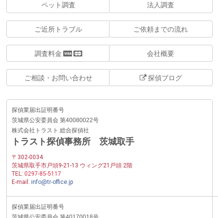
ペット調査
法人調査
ご近所トラブル
ご依頼までの流れ
調査料金
会社概要
ご相談・お問い合わせ
探偵ブログ
探偵業届出証明番号
茨城県公安委員会 第40080022号
株式会社トラスト 総合探偵社
トラスト探偵事務所 茨城取手
〒302-0034
茨城県取手市戸頭9-21-13 ウィング21戸頭 2階
TEL:
0297-85-5117
E-mail:
info@tr-office.jp
探偵業届出証明番号
茨城県公安委員会 第40170018号